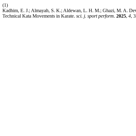
(1)
Kadhim, E. J.; Almayah, S. K.; Aldewan, L. H. M.; Ghazi, M. A. Deve
Technical Kata Movements in Karate.
sci. j. sport perform.
2025
,
4
, 